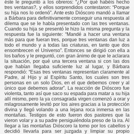
éste le preguntó a los obreros: “¿Por qué habéis hecho
tres ventanas?, y ellos sorprendidos contestaron: “Porque
su hija nos lo ordenó”. Ante esto Dióscoro mandó a llamar
a Bárbara para definitivamente conseguir una respuesta al
dilema que se le había presentado con las tres ventanas.
Cuando su hija se presentó le hizo la misma pregunta y la
respuesta fue la siguiente: “Mandé a hacer una ventana
más para que fueran tres, porque tres ventanas dan luz a
todo el mundo y a todas las criaturas, en tanto que dos
ensombrecen el Universo”. Entonces se dirigió con ella a
los baños y le preguntó, con gran ánimo de que le aclarara
la situación, por qué una tercera ventana si con las dos
que habían llegaba suficiente luz al lugar, y Bárbara
respondió: “Esas tres ventanas representan claramente al
Padre, al Hijo y al Espíritu Santo, los cuales son tres
personas en un solo Dios, en el que debemos creer y al
único que debemos adorar”. La reacción de Dióscoro fue
violenta, tanto así que saco su espada para matar a su hija
allí mismo, pero la ya consagrada virgen comenzó a orar y
milagrosamente levitó por los aires gracias a la protección
divina y llegó volando a una lejana roca inmersa en las
montañas. Testigos de esto fueron dos pastores que la
vieron volar y a su padre persiguiéndola preso de la ira. Al
llegar a las montañas Dióscoro la tomo por los cabellos y
decidió llevarla para ser juzgada y limpiar su propio