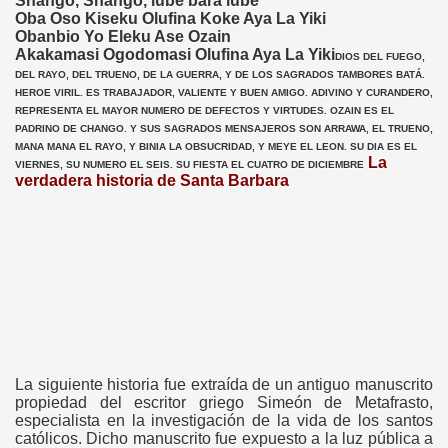
Shango, Shango, lube bara lube
Oba Oso Kiseku Olufina Koke Aya La Yiki
Obanbio Yo Eleku Ase Ozain
Akakamasi Ogodomasi Olufina Aya La Yiki
DIOS DEL FUEGO,
DEL RAYO, DEL TRUENO, DE LA GUERRA, Y DE LOS SAGRADOS TAMBORES BATÁ.
HEROE VIRIL. ES TRABAJADOR, VALIENTE Y BUEN AMIGO. ADIVINO Y CURANDERO,
REPRESENTA EL MAYOR NUMERO DE DEFECTOS Y VIRTUDES. OZAIN ES EL
PADRINO DE CHANGO. Y SUS SAGRADOS MENSAJEROS SON ARRAWA, EL TRUENO,
MANA MANA EL RAYO, Y BINIA LA OBSUCRIDAD, Y MEYE EL LEON. SU DIA ES EL
La
VIERNES, SU NUMERO EL SEIS. SU FIESTA EL CUATRO DE DICIEMBRE
verdadera historia de Santa Barbara
La siguiente historia fue extraída de un antiguo manuscrito
propiedad del escritor griego Simeón de Metafrasto,
especialista en la investigación de la vida de los santos
católicos. Dicho manuscrito fue expuesto a la luz pública a