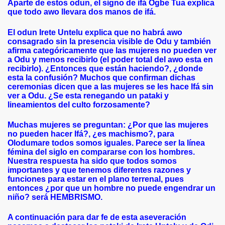
Aparte de estos odun, el signo de ifá Ogbe Tua explica
que todo awo llevara dos manos de ifá.
El odun Irete Untelu explica que no habrá awo
consagrado sin la presencia visible de Odu y también
afirma categóricamente que las mujeres no pueden ver
a Odu y menos recibirlo (el poder total del awo esta en
recibirlo). ¿Entonces que están haciendo?, ¿donde
esta la confusión? Muchos que confirman dichas
ceremonias dicen que a las mujeres se les hace Ifá sin
ver a Odu. ¿Se esta renegando un pataki y
lineamientos del culto forzosamente?
Muchas mujeres se preguntan: ¿Por que las mujeres
no pueden hacer Ifá?, ¿es machismo?, para
Olodumare todos somos iguales. Parece ser la línea
fémina del siglo en compararse con los hombres.
Nuestra respuesta ha sido que todos somos
importantes y que tenemos diferentes razones y
funciones para estar en el plano terrenal, pues
entonces ¿por que un hombre no puede engendrar un
niño? será HEMBRISMO.
A continuación para dar fe de esta aseveración