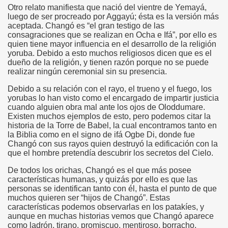
Otro relato manifiesta que nació del vientre de Yemayá,
luego de ser procreado por Aggayú; ésta es la versión más
aceptada. Changó es “el gran testigo de las
consagraciones que se realizan en Ocha e Ifá”, por ello es
quien tiene mayor influencia en el desarrollo de la religión
yoruba. Debido a esto muchos religiosos dicen que es el
dueño de la religión, y tienen razón porque no se puede
realizar ningún ceremonial sin su presencia.
Debido a su relación con el rayo, el trueno y el fuego, los
yorubas lo han visto como el encargado de impartir justicia
cuando alguien obra mal ante los ojos de Oloddumare.
Existen muchos ejemplos de esto, pero podemos citar la
historia de la Torre de Babel, la cual encontramos tanto en
la Biblia como en el signo de ifá Ogbe Di, donde fue
Changó con sus rayos quien destruyó la edificación con la
que el hombre pretendía descubrir los secretos del Cielo.
De todos los orichas, Changó es el que más posee
características humanas, y quizás por ello es que las
personas se identifican tanto con él, hasta el punto de que
muchos quieren ser “hijos de Changó”. Estas
características podemos observarlas en los patakíes, y
aunque en muchas historias vemos que Changó aparece
como ladrón, tirano, promiscuo, mentiroso, borracho,