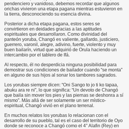
pendenciero y vanidoso, debemos recordar que algunos
orichas vivieron una etapa pagana mientras estuvieron en
la tierra, desconociendo su esencia divina.
Posterior a dicha etapa pagana, estos seres se
convirtieron en deidades gracias a las aptitudes
espirituales que desarrollaron. Como divinidad del
panteón yoruba, Changó es valiente, gallardo, justiciero,
guerrero, varonil, alegre, adivino, fuerte, violento y muy
buen bailarín, virtud que adquirió de Orula haciendo un
intercambio por el tablero de Ifá.
Al respecto, él no desperdicia ninguna posibilidad para
demostrar sus condiciones de bailador cuando “se monta”
en alguno de sus hijos al sonar los tambores sagrados.
Los yorubas siempre dicen: “Oni Sango to jo ti ko tapaa,
abuku ara re ni”, lo que significa: “Un devoto de Changó
que baila sin mover los pies y las piernas se deshonra a sí
mismo”. Más allá de ser solamente un ser místico-
espiritual, Changó vivió en el plano terrenal.
En muchos relatos los yorubas lo relacionan con el
desarrollo de su pueblo, tal es el caso del territorio de Oyo
donde se reconoce a Changó como el 4° Alafin (Rey) en