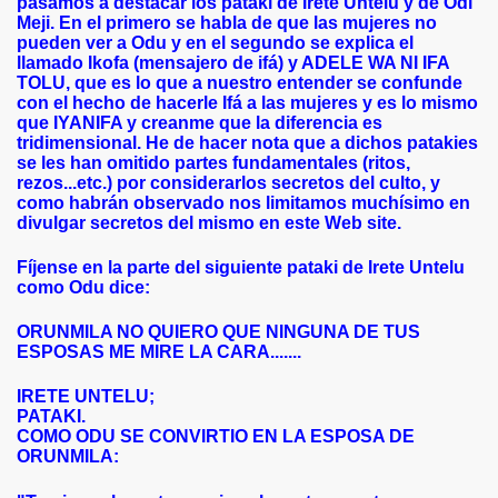
pasamos a destacar los pataki de Irete Untelu y de Odi
Meji. En el primero se habla de que las mujeres no
pueden ver a Odu y en el segundo se explica el
llamado Ikofa (mensajero de ifá) y ADELE WA NI IFA
TOLU, que es lo que a nuestro entender se confunde
con el hecho de hacerle Ifá a las mujeres y es lo mismo
que IYANIFA y creanme que la diferencia es
tridimensional. He de hacer nota que a dichos patakies
se les han omitido partes fundamentales (ritos,
rezos...etc.) por considerarlos secretos del culto, y
como habrán observado nos limitamos muchísimo en
divulgar secretos del mismo en este Web site.
Fíjense en la parte del siguiente pataki de Irete Untelu
como Odu dice:
ORUNMILA NO QUIERO QUE NINGUNA DE TUS
ESPOSAS ME MIRE LA CARA.......
IRETE UNTELU;
PATAKI.
COMO ODU SE CONVIRTIO EN LA ESPOSA DE
ORUNMILA: