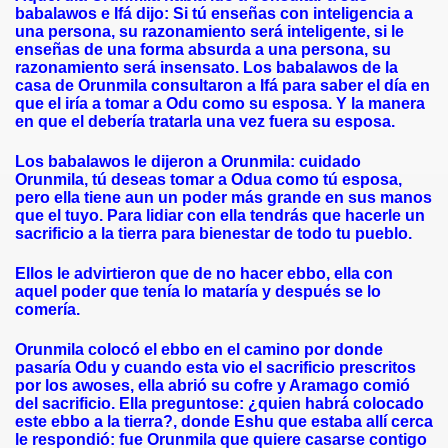
babalawos e Ifá dijo: Si tú enseñas con inteligencia a
una persona, su razonamiento será inteligente, si le
enseñas de una forma absurda a una persona, su
razonamiento será insensato. Los babalawos de la
casa de Orunmila consultaron a Ifá para saber el día en
que el iría a tomar a Odu como su esposa. Y la manera
en que el debería tratarla una vez fuera su esposa.
Los babalawos le dijeron a Orunmila: cuidado
Orunmila, tú deseas tomar a Odua como tú esposa,
pero ella tiene aun un poder más grande en sus manos
que el tuyo. Para lidiar con ella tendrás que hacerle un
sacrificio a la tierra para bienestar de todo tu pueblo.
Ellos le advirtieron que de no hacer ebbo, ella con
aquel poder que tenía lo mataría y después se lo
comería.
Orunmila colocó el ebbo en el camino por donde
pasaría Odu y cuando esta vio el sacrificio prescritos
por los awoses, ella abrió su cofre y Aramago comió
del sacrificio. Ella preguntose: ¿quien habrá colocado
este ebbo a la tierra?, donde Eshu que estaba allí cerca
le respondió: fue Orunmila que quiere casarse contigo