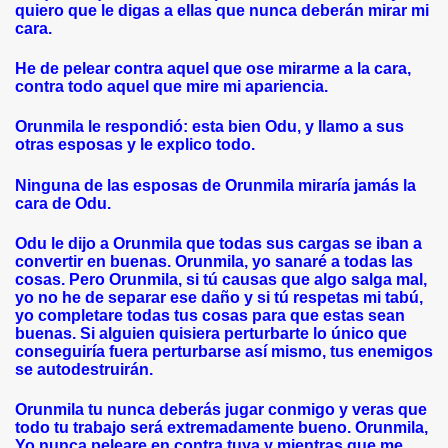
quiero que le digas a ellas que nunca deberán mirar mi
cara.
He de pelear contra aquel que ose mirarme a la cara,
contra todo aquel que mire mi apariencia.
Orunmila le respondió: esta bien Odu, y llamo a sus
otras esposas y le explico todo.
Ninguna de las esposas de Orunmila miraría jamás la
cara de Odu.
Odu le dijo a Orunmila que todas sus cargas se iban a
convertir en buenas. Orunmila, yo sanaré a todas las
cosas. Pero Orunmila, si tú causas que algo salga mal,
yo no he de separar ese daño y si tú respetas mi tabú,
yo completare todas tus cosas para que estas sean
buenas. Si alguien quisiera perturbarte lo único que
conseguiría fuera perturbarse así mismo, tus enemigos
se autodestruirán.
Orunmila tu nunca deberás jugar conmigo y veras que
todo tu trabajo será extremadamente bueno. Orunmila,
Yo nunca peleare en contra tuya y mientras que me