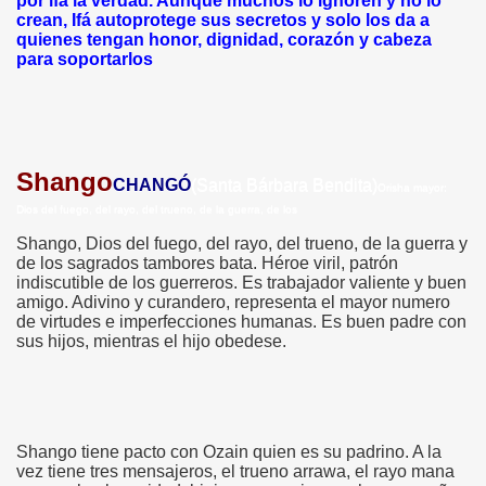
por ifá la verdad. Aunque muchos lo ignoren y no lo
crean, Ifá autoprotege sus secretos y solo los da a
quienes tengan honor, dignidad, corazón y cabeza
para soportarlos
Shango
CHANGÓ
(Santa Bárbara Bendita)
Orisha mayor:
Dios del fuego, del rayo, del trueno, de la guerra, de los
Shango, Dios del fuego, del rayo, del trueno, de la guerra y
de los sagrados tambores bata. Héroe viril, patrón
indiscutible de los guerreros. Es trabajador valiente y buen
amigo. Adivino y curandero, representa el mayor numero
de virtudes e imperfecciones humanas. Es buen padre con
sus hijos, mientras el hijo obedese.
Shango tiene pacto con Ozain quien es su padrino. A la
vez tiene tres mensajeros, el trueno arrawa, el rayo mana