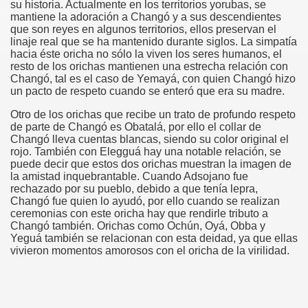
su historia. Actualmente en los territorios yorubas, se
mantiene la adoración a Changó y a sus descendientes
que son reyes en algunos territorios, ellos preservan el
linaje real que se ha mantenido durante siglos. La simpatía
hacia éste oricha no sólo la viven los seres humanos, el
resto de los orichas mantienen una estrecha relación con
Changó, tal es el caso de Yemayá, con quien Changó hizo
un pacto de respeto cuando se enteró que era su madre.
Otro de los orichas que recibe un trato de profundo respeto
de parte de Changó es Obatalá, por ello el collar de
Changó lleva cuentas blancas, siendo su color original el
rojo. También con Elegguá hay una notable relación, se
puede decir que estos dos orichas muestran la imagen de
la amistad inquebrantable. Cuando Adsojano fue
rechazado por su pueblo, debido a que tenía lepra,
Changó fue quien lo ayudó, por ello cuando se realizan
ceremonias con este oricha hay que rendirle tributo a
Changó también. Orichas como Ochún, Oyá, Obba y
Yeguá también se relacionan con esta deidad, ya que ellas
vivieron momentos amorosos con el oricha de la virilidad.