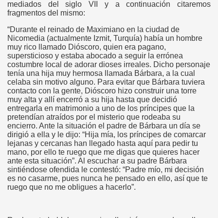
mediados del siglo VII y a continuación citaremos
fragmentos del mismo:
“Durante el reinado de Maximiano en la ciudad de
Nicomedia (actualmente Izmit, Turquía) había un hombre
muy rico llamado Dióscoro, quien era pagano,
supersticioso y estaba abocado a seguir la errónea
costumbre local de adorar dioses irreales. Dicho personaje
tenía una hija muy hermosa llamada Bárbara, a la cual
celaba sin motivo alguno. Para evitar que Bárbara tuviera
contacto con la gente, Dióscoro hizo construir una torre
muy alta y allí encerró a su hija hasta que decidió
entregarla en matrimonio a uno de los príncipes que la
pretendían atraídos por el misterio que rodeaba su
encierro. Ante la situación el padre de Bárbara un día se
dirigió a ella y le dijo: “Hija mía, los príncipes de comarcar
lejanas y cercanas han llegado hasta aquí para pedir tu
mano, por ello te ruego que me digas que quieres hacer
ante esta situación”. Al escuchar a su padre Bárbara
sintiéndose ofendida le contestó: “Padre mío, mi decisión
es no casarme, pues nunca he pensado en ello, así que te
ruego que no me obligues a hacerlo”.