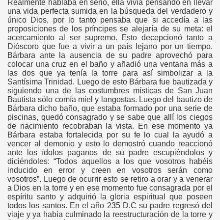
Realmente hablaba en serio, ella vivía pensando en llevar
una vida perfecta sumida en la búsqueda del verdadero y
único Dios, por lo tanto pensaba que si accedía a las
proposiciones de los príncipes se alejaría de su meta: el
acercamiento al ser supremo. Esto decepcionó tanto a
Dióscoro que fue a vivir a un país lejano por un tiempo.
Bárbara ante la ausencia de su padre aprovechó para
colocar una cruz en el baño y añadió una ventana más a
las dos que ya tenía la torre para así simbolizar a la
Santísima Trinidad. Luego de esto Bárbara fue bautizada y
siguiendo una de las costumbres místicas de San Juan
Bautista sólo comía miel y langostas. Luego del bautizo de
Bárbara dicho baño, que estaba formado por una serie de
piscinas, quedó consagrado y se sabe que allí los ciegos
de nacimiento recobraban la vista. En ese momento ya
Bárbara estaba fortalecida por su fe lo cual la ayudó a
vencer al demonio y esto lo demostró cuando reaccionó
ante los ídolos paganos de su padre escupiéndolos y
diciéndoles: “Todos aquellos a los que vosotros habéis
inducido en error y creen en vosotros serán como
vosotros”. Luego de ocurrir esto se retiro a orar y a venerar
a Dios en la torre y en ese momento fue consagrada por el
espíritu santo y adquirió la gloria espiritual que poseen
todos los santos. En el año 235 D.C su padre regresó del
viaje y ya había culminado la reestructuración de la torre y