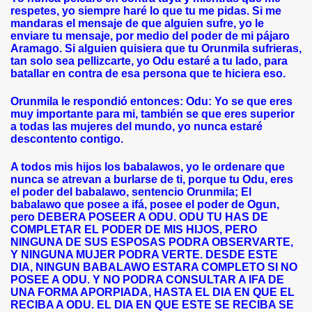
respetes, yo siempre haré lo que tu me pidas. Si me
mandaras el mensaje de que alguien sufre, yo le
enviare tu mensaje, por medio del poder de mi pájaro
Aramago. Si alguien quisiera que tu Orunmila sufrieras,
tan solo sea pellizcarte, yo Odu estaré a tu lado, para
batallar en contra de esa persona que te hiciera eso.
Orunmila le respondió entonces: Odu: Yo se que eres
muy importante para mi, también se que eres superior
a todas las mujeres del mundo, yo nunca estaré
descontento contigo.
A todos mis hijos los babalawos, yo le ordenare que
nunca se atrevan a burlarse de ti, porque tu Odu, eres
el poder del babalawo, sentencio Orunmila; El
babalawo que posee a ifá, posee el poder de Ogun,
pero DEBERA POSEER A ODU. ODU TU HAS DE
COMPLETAR EL PODER DE MIS HIJOS, PERO
NINGUNA DE SUS ESPOSAS PODRA OBSERVARTE,
Y NINGUNA MUJER PODRA VERTE. DESDE ESTE
DIA, NINGUN BABALAWO ESTARA COMPLETO SI NO
POSEE A ODU. Y NO PODRA CONSULTAR A IFA DE
UNA FORMA APORPIADA, HASTA EL DIA EN QUE EL
RECIBA A ODU. EL DIA EN QUE ESTE SE RECIBA SE