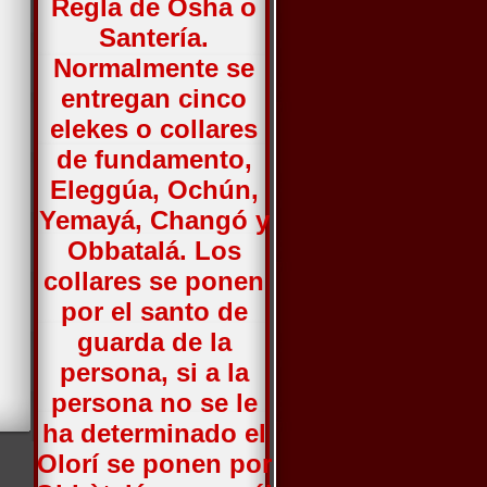
Regla de Osha o
Santería.
Normalmente se
entregan cinco
elekes o collares
de fundamento,
Eleggúa, Ochún,
Yemayá, Changó y
Obbatalá. Los
collares se ponen
por el santo de
guarda de la
persona, si a la
persona no se le
ha determinado el
Olorí se ponen por