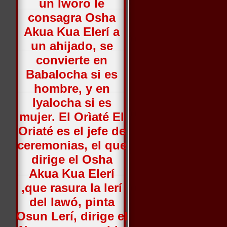
un Iworo le
consagra Osha
Akua Kua Elerí a
un ahijado, se
convierte en
Babalocha si es
hombre, y en
Iyalocha si es
mujer. El Orìaté El
Oriaté es el jefe de
ceremonias, el que
dirige el Osha
Akua Kua Elerí
,que rasura la lerí
del Iawó, pinta
Osun Lerí, dirige el