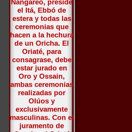
Nangareo, preside
el Itá, Ebbó de
estera y todas las
ceremonias que
hacen a la hechura
de un Oricha. El
Oriaté, para
consagrase, debe
estar jurado en
Oro y Ossain,
ambas ceremonias
realizadas por
Olúos y
exclusivamente
masculinas. Con el
juramento de