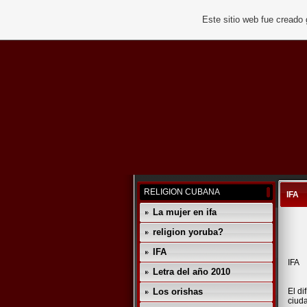
Este sitio web fue creado
RELIGION CUBANA
IFA
La mujer en ifa
religion yoruba?
IFA
IFA
Letra del año 2010
Los orishas
El di
ciud