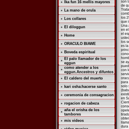
son l
Ika fun 16 mellis mayores
de qu
Trat
La mano de orula
comb
los 2
Los collares
que i
Una a
El diloggun
en el
el es
Home
usted
los s
ORACULO BIAWE
es la
princ
Boveda espiritual
conoc
hombr
El palo llamador de los
se a
eggun
puede
como atender a los
con l
eggun.Ancestros y difuntos
servi
El caldero del muerto
oracu
para 
solo 
kari osha:hacerse santo
(baba
exist
ceremonia de consagracion
en S
Cienf
rogacion de cabeza
conse
aña el orisha de los
opele
tambores
tirad
obten
mis videos
llam
dura 
video musica