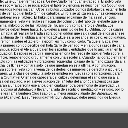
te; Este-Luna-enfermedades; Oeste-Cuarto menguante-tragedia. El polvo yefa
 seco y rayado), se rocia sobre el tablero y encima se describen los Oddun que
agrados Ikines marcan. Otros atributos utilizados por los Babalawos, estan el Irofa
ro de venado), el Iruke (crin de caballo). El Irofa se utiliza en algunas ceremonias
golpear en el tablero. El Iruke, para limpiar el camino de malas influencias.
uamente el Yefa y el Iruke se hacian del colmillo y del rabo del elefante que era
imal mitologico de las fabulas del Ifa, amigo y compañero de Orunla. Los
lawos deben tener hasta 16 Ëkueles a similitud de los 16 Oddun, por los cuales
a habla; al realizar la tirada sabra por el oddun que salga cual de ellos usar ese
La liturgia de Ifa, obliga a tener los 16 Ekueles, a pesar de su costo, es obligatorio.
eremonia sobre el tablero ( atepon), es muy complicada. Ya que el Babalawo
a primero con golpecillos del Irofa (tarro de venado, y en algunos casos de caña
mbu), sobre el Ate a que bajen los espiritus y entidades que lo auxiliaran en la
guacion. Despues esparcira, mientras entona los rezos de rigor, el Yefa sobre la
ficie, removiendolo circularmente con una escobilla. Cuando ha logrado entrar en
cto con las entidades y vibraciones requeridas, pasara de la mano izquierda a la
ha los Ikines y contara solo los que quedan en esta ultima. A continuacion,
ara sobre el Yefa con la yema de los dedos los numeros de derecha a izquierda
pares. Esta clase de consulta solo se emplea en nuevas consagraciones, para “
 a Orunla” (el Orisha de cabecera del culto) y determinar el santo que ira a la
a del iniciado, o el la investigacion de la “ letra del año” ( caracteristicas que
aran a una persona ese año), o en cualquier otra ceremonia de gravedad. La
gia obliga al Babalawo a llevar una vida de sacrificio, meditacion y estudio, por lo
e les llama tambien Oluo ( sabio). El mejor amigo y aliado del Babalawo, es
ua (Abanuke). Es su “seguridad”.Ningun Babalawo debe prescindir de Elegua.