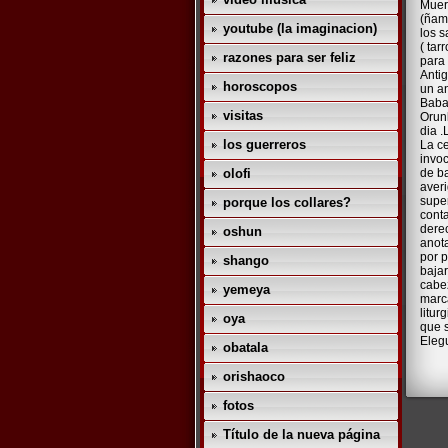
Muer
(ñame
youtube (la imaginacion)
los s
( tar
razones para ser feliz
para 
Antig
horoscopos
un an
Baba
visitas
Orunl
dia .
los guerreros
La c
invoc
olofi
de ba
averi
super
porque los collares?
conta
derec
oshun
anot
por 
shango
bajar
cabez
yemeya
marc
litur
oya
que s
Eleg
obatala
orishaoco
fotos
Título de la nueva página