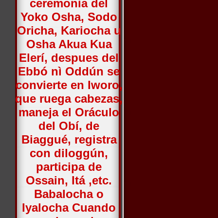
ceremonia del
Yoko Osha, Sodo
Oricha, Kariocha u
Osha Akua Kua
Elerí, despues del
Ebbó nì Oddún se
convierte en Iworo,
que ruega cabezas,
maneja el Oráculo
del Obí, de
Biaggué, registra
con diloggún,
participa de
Ossain, Itá ,etc.
Babalocha o
Iyalocha Cuando