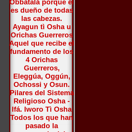
Obbàtalá porque él
es dueño de todas
las cabezas.
Ayagun tì Osha u
Orichas Guerreros
Aquel que recibe el
fundamento de los
4 Orichas
Guerreros,
Eleggúa, Oggún,
Ochossi y Osun.
Pilares del Sistema
Religioso Osha -
Ifá. Iworo Tì Osha
Todos los que han
pasado la