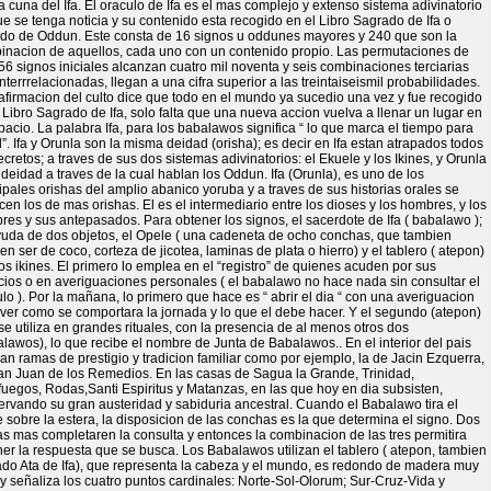
a cuna del Ifa. El oraculo de Ifa es el mas complejo y extenso sistema adivinatorio
e se tenga noticia y su contenido esta recogido en el Libro Sagrado de Ifa o
ado de Oddun. Este consta de 16 signos u oddunes mayores y 240 que son la
inacion de aquellos, cada uno con un contenido propio. Las permutaciones de
56 signos iniciales alcanzan cuatro mil noventa y seis combinaciones terciarias
nterrrelacionadas, llegan a una cifra superior a las treintaiseismil probabilidades.
firmacion del culto dice que todo en el mundo ya sucedio una vez y fue recogido
 Libro Sagrado de Ifa, solo falta que una nueva accion vuelva a llenar un lugar en
pacio. La palabra Ifa, para los babalawos significa “ lo que marca el tiempo para
”. Ifa y Orunla son la misma deidad (orisha); es decir en Ifa estan atrapados todos
ecretos; a traves de sus dos sistemas adivinatorios: el Ekuele y los Ikines, y Orunla
 deidad a traves de la cual hablan los Oddun. Ifa (Orunla), es uno de los
ipales orishas del amplio abanico yoruba y a traves de sus historias orales se
en los de mas orishas. El es el intermediario entre los dioses y los hombres, y los
es y sus antepasados. Para obtener los signos, el sacerdote de Ifa ( babalawo );
yuda de dos objetos, el Opele ( una cadeneta de ocho conchas, que tambien
n ser de coco, corteza de jicotea, laminas de plata o hierro) y el tablero ( atepon)
os ikines. El primero lo emplea en el “registro” de quienes acuden por sus
cios o en averiguaciones personales ( el babalawo no hace nada sin consultar el
lo ). Por la mañana, lo primero que hace es “ abrir el dia “ con una averiguacion
ver como se comportara la jornada y lo que el debe hacer. Y el segundo (atepon)
se utiliza en grandes rituales, con la presencia de al menos otros dos
lawos), lo que recibe el nombre de Junta de Babalawos.. En el interior del pais
ian ramas de prestigio y tradicion familiar como por ejemplo, la de Jacin Ezquerra,
an Juan de los Remedios. En las casas de Sagua la Grande, Trinidad,
uegos, Rodas,Santi Espiritus y Matanzas, en las que hoy en dia subsisten,
rvando su gran austeridad y sabiduria ancestral. Cuando el Babalawo tira el
 sobre la estera, la disposicion de las conchas es la que determina el signo. Dos
as mas completaren la consulta y entonces la combinacion de las tres permitira
er la respuesta que se busca. Los Babalawos utilizan el tablero ( atepon, tambien
ado Ata de Ifa), que representa la cabeza y el mundo, es redondo de madera muy
y señaliza los cuatro puntos cardinales: Norte-Sol-Olorum; Sur-Cruz-Vida y